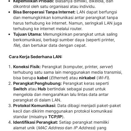
Kepemilikan Pribadi:
Biasanya dimiliki, dikelola, dan
dikontrol oleh satu organisasi atau individu.
Bisa Beroperasi Tanpa Internet:
LAN dapat berfungsi
dan memungkinkan komunikasi antar perangkat tanpa
harus terhubung ke internet. Namun, seringkali LAN juga
terhubung ke internet melalui router.
Tujuan Utama:
Memungkinkan perangkat untuk saling
berkomunikasi, berbagi sumber daya (seperti printer,
file
), dan bertukar data dengan cepat.
Cara Kerja Sederhana LAN:
Koneksi Fisik:
Perangkat (komputer, printer,
server
)
terhubung satu sama lain menggunakan media transmisi,
bisa berupa
kabel
(
Ethernet
) atau
nirkabel
(
Wi-Fi
).
Perangkat Penghubung:
Perangkat keras seperti
Switch
atau
Hub
bertindak sebagai pusat untuk
mengelola dan mengarahkan lalu lintas data antar
perangkat di dalam LAN.
Protokol Komunikasi:
Data dibagi menjadi paket-paket
kecil dan dikirim menggunakan protokol komunikasi
standar (misalnya
TCP/IP
).
Identifikasi Perangkat:
Setiap perangkat memiliki
alamat unik (
MAC Address
dan
IP Address
) yang