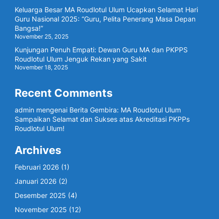
Keluarga Besar MA Roudlotul Ulum Ucapkan Selamat Hari
Guru Nasional 2025: “Guru, Pelita Penerang Masa Depan
Bangsa!”
November 25, 2025
Kunjungan Penuh Empati: Dewan Guru MA dan PKPPS
Roudlotul Ulum Jenguk Rekan yang Sakit
November 18, 2025
Recent Comments
admin
mengenai
Berita Gembira: MA Roudlotul Ulum
Sampaikan Selamat dan Sukses atas Akreditasi PKPPs
Roudlotul Ulum!
Archives
Februari 2026
(1)
Januari 2026
(2)
Desember 2025
(4)
November 2025
(12)